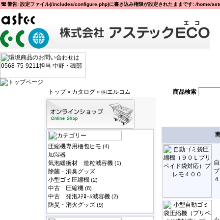
警告: 設定ファイル(/includes/configure.php)に書き込み権限が設定されたままです: /home/astec
トップ
カタログ
㈱エルコム
商品検索
»
»
圧縮機専用梱包ヒモ
(4)
加湿器
自
気泡緩衝材 造粒減容機
(1)
プ
除菌・消臭グッズ
４
小型ゴミ圧縮機
(2)
中古 圧縮機
(8)
中古 発泡ｽﾁﾛｰﾙ減容機
(2)
防災・消火グッズ
(9)