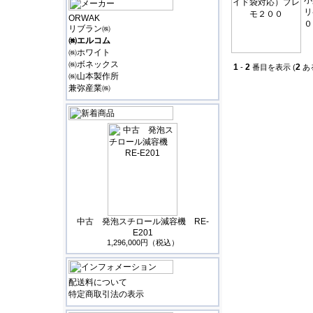
小
リ
ORWAK
０
リブラン㈱
㈱エルコム
㈱ホワイト
㈱ボネックス
1
2
2
-
番目を表示 (
あ
㈱山本製作所
兼弥産業㈱
中古 発泡スチロール減容機 RE-
E201
1,296,000円（税込）
配送料について
特定商取引法の表示