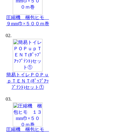
圧縮機 梱包ヒモ
９mm巾×５００ｍ巻
02.
簡易トイレＰＯＰｕ
ｐＴＥＮＴ(ﾎﾟｯﾌﾟｱｯ
ﾌﾟﾃﾝﾄ)セット①
03.
圧縮機 梱包ヒモ