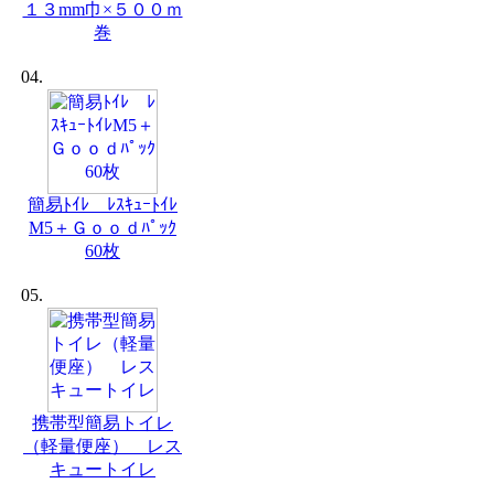
１３mm巾×５００ｍ
巻
04.
簡易ﾄｲﾚ ﾚｽｷｭｰﾄｲﾚ
M5＋Ｇｏｏｄﾊﾟｯｸ
60枚
05.
携帯型簡易トイレ
（軽量便座） レス
キュートイレ