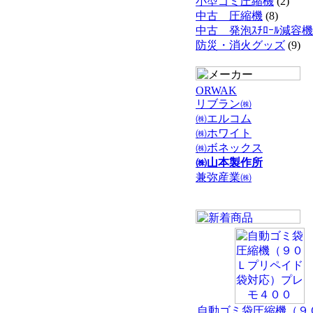
小型ゴミ圧縮機
(2)
中古 圧縮機
(8)
中古 発泡ｽﾁﾛｰﾙ減容機
防災・消火グッズ
(9)
ORWAK
リブラン㈱
㈱エルコム
㈱ホワイト
㈱ボネックス
㈱山本製作所
兼弥産業㈱
自動ゴミ袋圧縮機（９