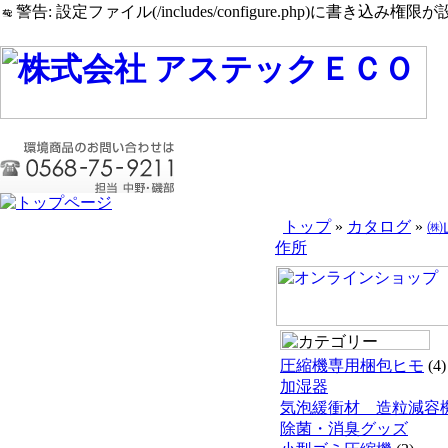
警告: 設定ファイル(/includes/configure.php)に書き込み権限が設
トップ
»
カタログ
»
㈱
作所
圧縮機専用梱包ヒモ
(4)
加湿器
気泡緩衝材 造粒減容
除菌・消臭グッズ