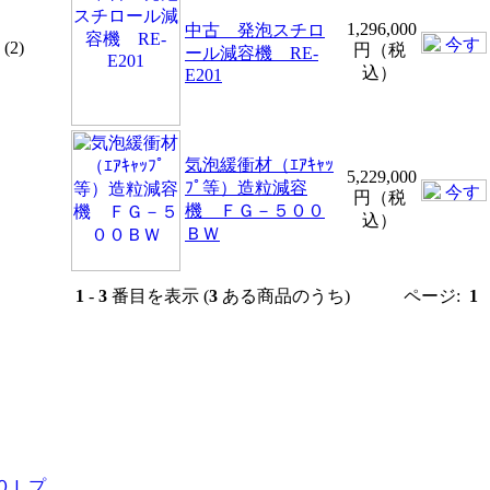
1,296,000
中古 発泡スチロ
(2)
円（税
ール減容機 RE-
込）
E201
気泡緩衝材（ｴｱｷｬｯ
5,229,000
ﾌﾟ等）造粒減容
円（税
機 ＦＧ－５００
込）
ＢＷ
1
-
3
番目を表示 (
3
ある商品のうち)
ページ:
1
０Ｌプ