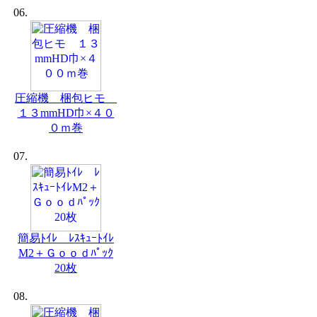
06.
圧縮機 梱包ヒモ
１３mmHD巾×４０
０ｍ巻
07.
簡易ﾄｲﾚ ﾚｽｷｭｰﾄｲﾚ
M2＋Ｇｏｏｄﾊﾟｯｸ
20枚
08.