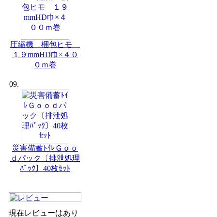
圧縮機 梱包ヒモ
１９mmHD巾×４０
０ｍ巻
09.
災害備蓄ﾄｲﾚＧｏｏ
ｄパック〔排泄処理
ﾊﾟｯｸ〕40枚ｾｯﾄ
現在レビューはあり