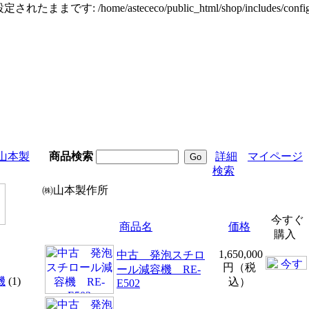
定されたままです: /home/astececo/public_html/shop/incl
山本製
商品検索
詳細
マイページ
検索
㈱山本製作所
今すぐ
商品名
価格
購入
1,650,000
中古 発泡スチロ
円（税
ール減容機 RE-
機
(1)
込）
E502