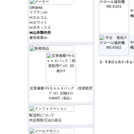
ORWAK
中
リブラン㈱
機
㈱エルコム
㈱ホワイト
㈱ボネックス
㈱山本製作所
兼弥産業㈱
中
機
1
3
3
-
番目を表示 (
あ
災害備蓄ﾄｲﾚＧｏｏｄパック〔排泄処理
ﾊﾟｯｸ〕20枚ｾｯﾄ
4,860円（税込）
配送料について
特定商取引法の表示