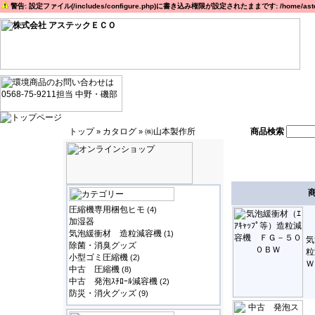
警告: 設定ファイル(/includes/configure.php)に書き込み権限が設定されたままです: /home/astec
トップ
カタログ
㈱山本製作所
商品検索
»
»
圧縮機専用梱包ヒモ
(4)
加湿器
気泡緩衝材 造粒減容機
(1)
気
除菌・消臭グッズ
粒
小型ゴミ圧縮機
(2)
Ｗ
中古 圧縮機
(8)
中古 発泡ｽﾁﾛｰﾙ減容機
(2)
防災・消火グッズ
(9)