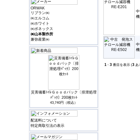
ORWAK
中
リブラン㈱
機
㈱エルコム
㈱ホワイト
㈱ボネックス
㈱山本製作所
兼弥産業㈱
中
機
1
3
3
-
番目を表示 (
あ
災害備蓄ﾄｲﾚＧｏｏｄパック〔排泄処理
ﾊﾟｯｸ〕200枚ｾｯﾄ
43,740円（税込）
配送料について
特定商取引法の表示