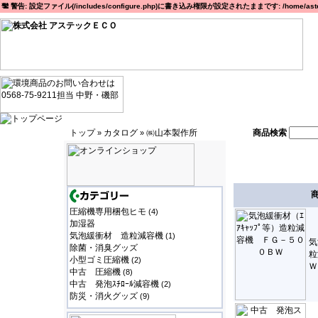
警告: 設定ファイル(/includes/configure.php)に書き込み権限が設定されたままです: /home/astec
トップ
カタログ
㈱山本製作所
商品検索
»
»
圧縮機専用梱包ヒモ
(4)
加湿器
気泡緩衝材 造粒減容機
(1)
気
除菌・消臭グッズ
粒
小型ゴミ圧縮機
(2)
Ｗ
中古 圧縮機
(8)
中古 発泡ｽﾁﾛｰﾙ減容機
(2)
防災・消火グッズ
(9)