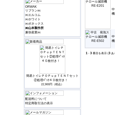
ORWAK
中
リブラン㈱
機
㈱エルコム
㈱ホワイト
㈱ボネックス
㈱山本製作所
兼弥産業㈱
中
機
1
3
3
-
番目を表示 (
あ
簡易トイレＰＯＰｕｐＴＥＮＴセット
②処理ﾊﾟｯｸ４０枚付き！
22,900円（税込）
配送料について
特定商取引法の表示