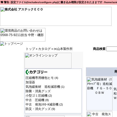
警告: 設定ファイル(/includes/configure.php)に書き込み権限が設定されたままです: /home/astec
トップ
カタログ
㈱山本製作所
商品検索
»
»
圧縮機専用梱包ヒモ
(4)
加湿器
気泡緩衝材 造粒減容機
(1)
気
除菌・消臭グッズ
粒
小型ゴミ圧縮機
(2)
Ｗ
中古 圧縮機
(8)
中古 発泡ｽﾁﾛｰﾙ減容機
(2)
防災・消火グッズ
(9)