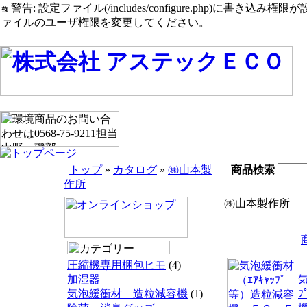
警告: 設定ファイル(/includes/configure.php)に書き込み権限が設定されたまま
ァイルのユーザ権限を変更してください。
トップ
»
カタログ
»
㈱山本製
商品検索
作所
㈱山本製作所
圧縮機専用梱包ヒモ
(4)
加湿器
気
気泡緩衝材 造粒減容機
(1)