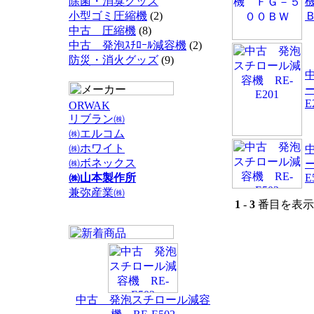
除菌・消臭グッズ
小型ゴミ圧縮機
(2)
中古 圧縮機
(8)
中古 発泡ｽﾁﾛｰﾙ減容機
(2)
防災・消火グッズ
(9)
E
ORWAK
リブラン㈱
㈱エルコム
㈱ホワイト
㈱ボネックス
㈱山本製作所
E
兼弥産業㈱
1
-
3
番目を表示 
中古 発泡スチロール減容