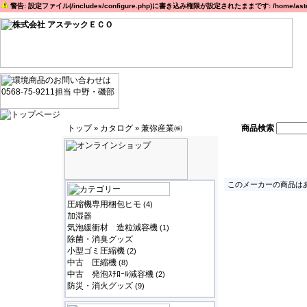
警告: 設定ファイル(/includes/configure.php)に書き込み権限が設定されたままです: /home/astec
トップ
カタログ
兼弥産業㈱
商品検索
»
»
このメーカーの商品はあ
圧縮機専用梱包ヒモ
(4)
加湿器
気泡緩衝材 造粒減容機
(1)
除菌・消臭グッズ
小型ゴミ圧縮機
(2)
中古 圧縮機
(8)
中古 発泡ｽﾁﾛｰﾙ減容機
(2)
防災・消火グッズ
(9)