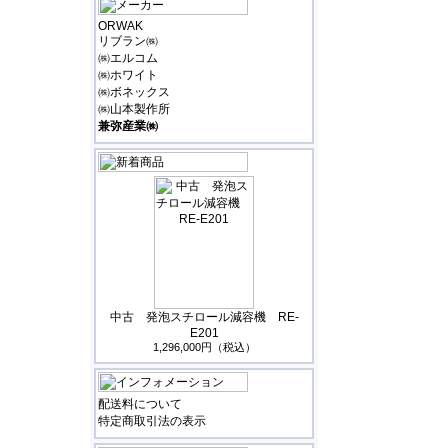
ORWAK
リブラン㈱
㈱エルコム
㈱ホワイト
㈱ボネックス
㈱山本製作所
兼弥産業㈱
中古 発泡スチロール減容機 RE-
E201
1,296,000円（税込）
配送料について
特定商取引法の表示