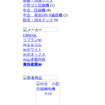
除菌・消臭グッズ
小型ゴミ圧縮機
(2)
中古 圧縮機
(8)
中古 発泡ｽﾁﾛｰﾙ減容機
(2)
防災・消火グッズ
(9)
ORWAK
リブラン㈱
㈱エルコム
㈱ホワイト
㈱ボネックス
㈱山本製作所
兼弥産業㈱