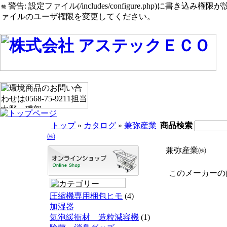
警告: 設定ファイル(/includes/configure.php)に書き込み権限が設定されたまま
ァイルのユーザ権限を変更してください。
トップ
»
カタログ
»
兼弥産業
商品検索
㈱
兼弥産業㈱
このメーカーの商
圧縮機専用梱包ヒモ
(4)
加湿器
気泡緩衝材 造粒減容機
(1)