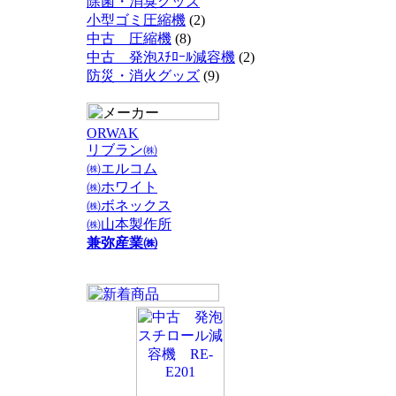
除菌・消臭グッズ
小型ゴミ圧縮機
(2)
中古 圧縮機
(8)
中古 発泡ｽﾁﾛｰﾙ減容機
(2)
防災・消火グッズ
(9)
ORWAK
リブラン㈱
㈱エルコム
㈱ホワイト
㈱ボネックス
㈱山本製作所
兼弥産業㈱