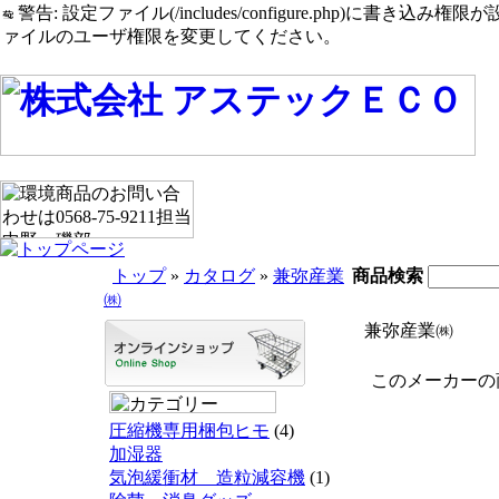
警告: 設定ファイル(/includes/configure.php)に書き込み権限が設定されたまま
ァイルのユーザ権限を変更してください。
トップ
»
カタログ
»
兼弥産業
商品検索
㈱
兼弥産業㈱
このメーカーの商
圧縮機専用梱包ヒモ
(4)
加湿器
気泡緩衝材 造粒減容機
(1)