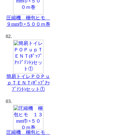
圧縮機 梱包ヒモ
９mm巾×５００ｍ巻
02.
簡易トイレＰＯＰｕ
ｐＴＥＮＴ(ﾎﾟｯﾌﾟｱｯ
ﾌﾟﾃﾝﾄ)セット①
03.
圧縮機 梱包ヒモ