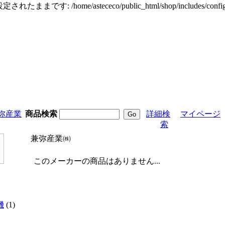
定されたままです: /home/astececo/public_html/shop/incl
弥産業
商品検索
詳細検
マイページ
索
兼弥産業㈱
このメーカーの商品はありません...
機
(1)