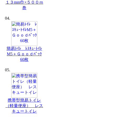
１３mm巾×５００ｍ
巻
04.
簡易ﾄｲﾚ ﾚｽｷｭｰﾄｲﾚ
M5＋Ｇｏｏｄﾊﾟｯｸ
60枚
05.
携帯型簡易トイレ
（軽量便座） レス
キュートイレ