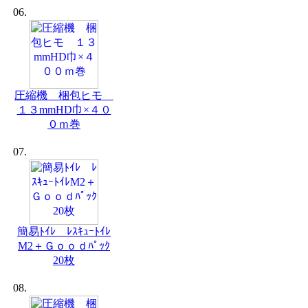
06.
圧縮機 梱包ヒモ
１３mmHD巾×４０
０ｍ巻
07.
簡易ﾄｲﾚ ﾚｽｷｭｰﾄｲﾚ
M2＋Ｇｏｏｄﾊﾟｯｸ
20枚
08.