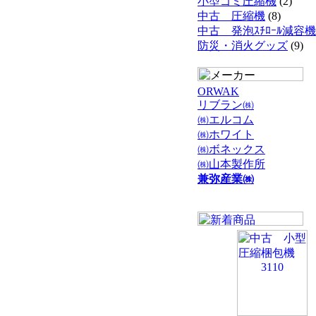
小型ゴミ圧縮機
(2)
中古 圧縮機
(8)
中古 発泡ｽﾁﾛｰﾙ減容機
防災・消火グッズ
(9)
ORWAK
リブラン㈱
㈱エルコム
㈱ホワイト
㈱ボネックス
㈱山本製作所
兼弥産業㈱