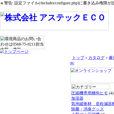
警告: 設定ファイル(/includes/configure.php)に書き込み権限が設
トップ
»
カタログ
»
兼
㈱
圧縮機専用梱包ヒモ
(4)
加湿器
気泡緩衝材 造粒減容
除菌・消臭グッズ