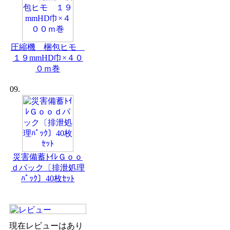
圧縮機 梱包ヒモ
１９mmHD巾×４０
０ｍ巻
09.
災害備蓄ﾄｲﾚＧｏｏ
ｄパック〔排泄処理
ﾊﾟｯｸ〕40枚ｾｯﾄ
現在レビューはあり