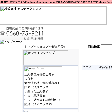
警告: 設定ファイル(/includes/configure.php)に書き込み権限が設定されたままです: /home/astec
トップ
カタログ
兼弥産業㈱
商品検索
»
»
このメーカーの商品はあ
圧縮機専用梱包ヒモ
(4)
加湿器
気泡緩衝材 造粒減容機
(1)
除菌・消臭グッズ
小型ゴミ圧縮機
(2)
中古 圧縮機
(8)
中古 発泡ｽﾁﾛｰﾙ減容機
(2)
防災・消火グッズ
(9)