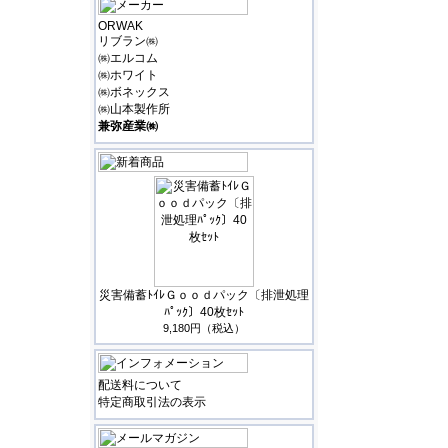
ORWAK
リブラン㈱
㈱エルコム
㈱ホワイト
㈱ボネックス
㈱山本製作所
兼弥産業㈱
災害備蓄ﾄｲﾚＧｏｏｄパック〔排泄処理
ﾊﾟｯｸ〕40枚ｾｯﾄ
9,180円（税込）
配送料について
特定商取引法の表示