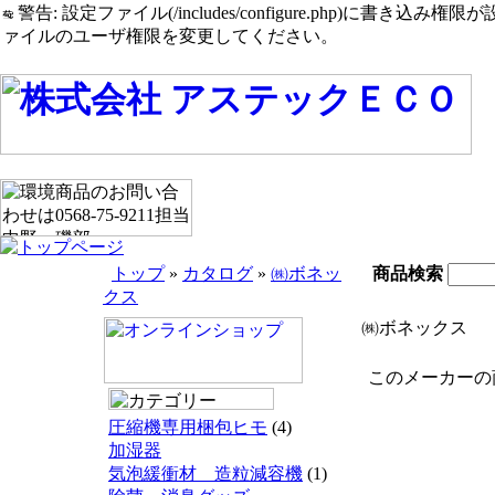
警告: 設定ファイル(/includes/configure.php)に書き込み権限が設定されたまま
ァイルのユーザ権限を変更してください。
トップ
»
カタログ
»
㈱ボネッ
商品検索
クス
㈱ボネックス
このメーカーの商
圧縮機専用梱包ヒモ
(4)
加湿器
気泡緩衝材 造粒減容機
(1)