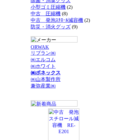
除菌・消臭グッズ
小型ゴミ圧縮機
(2)
中古 圧縮機
(8)
中古 発泡ｽﾁﾛｰﾙ減容機
(2)
防災・消火グッズ
(9)
ORWAK
リブラン㈱
㈱エルコム
㈱ホワイト
㈱ボネックス
㈱山本製作所
兼弥産業㈱