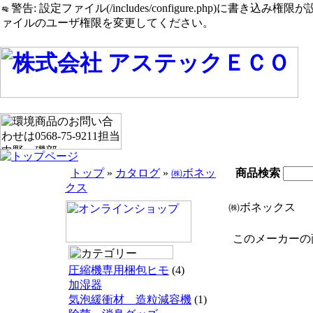
警告: 設定ファイル(/includes/configure.php)に書き込み権限が設定されたまま
ァイルのユーザ権限を変更してください。
トップ
»
カタログ
»
㈱ボネッ
商品検索
クス
㈱ボネックス
このメーカーの商
圧縮機専用梱包ヒモ
(4)
加湿器
気泡緩衝材 造粒減容機
(1)