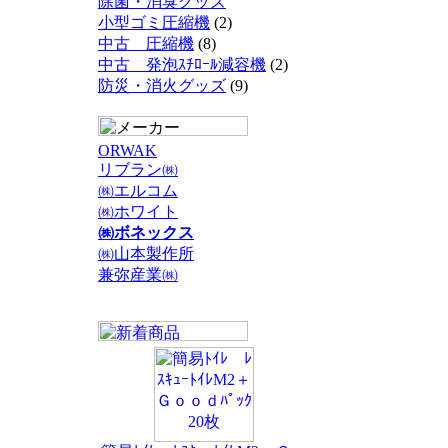
除菌・消臭グッズ
小型ゴミ圧縮機
(2)
中古 圧縮機
(8)
中古 発泡ｽﾁﾛｰﾙ減容機
(2)
防災・消火グッズ
(9)
ORWAK
リブラン㈱
㈱エルコム
㈱ホワイト
㈱ボネックス
㈱山本製作所
兼弥産業㈱