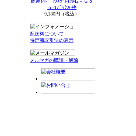
簡易ﾄｲﾚ ﾚｽｷｭｰﾄｲﾚM2＋Ｇｏ
ｏｄﾊﾟｯｸ20枚
9,180円（税込）
配送料について
特定商取引法の表示
メルマガの購読・解除