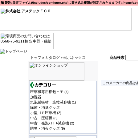
警告: 設定ファイル(/includes/configure.php)に書き込み権限が設定されたままです: /home/astec
トップ
カタログ
㈱ボネックス
商品検索
»
»
このメーカーの商品はあ
圧縮機専用梱包ヒモ
(4)
加湿器
気泡緩衝材 造粒減容機
(1)
除菌・消臭グッズ
小型ゴミ圧縮機
(2)
中古 圧縮機
(8)
中古 発泡ｽﾁﾛｰﾙ減容機
(2)
防災・消火グッズ
(9)