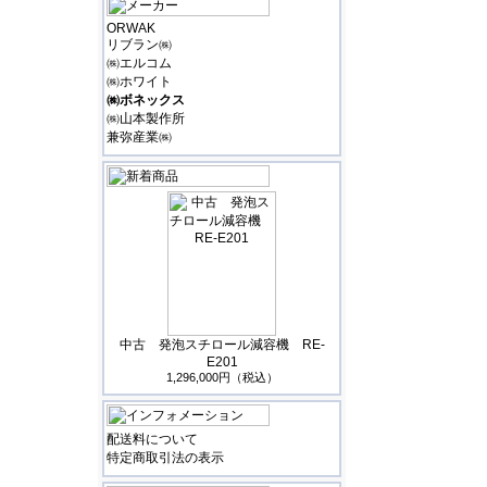
ORWAK
リブラン㈱
㈱エルコム
㈱ホワイト
㈱ボネックス
㈱山本製作所
兼弥産業㈱
中古 発泡スチロール減容機 RE-
E201
1,296,000円（税込）
配送料について
特定商取引法の表示