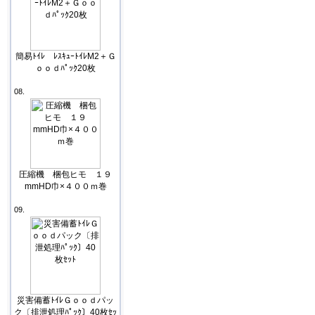
簡易ﾄｲﾚ ﾚｽｷｭｰﾄｲﾚM2＋Ｇ
ｏｏｄﾊﾟｯｸ20枚
08.
圧縮機 梱包ヒモ １９
mmHD巾×４００ｍ巻
09.
災害備蓄ﾄｲﾚＧｏｏｄパッ
ク〔排泄処理ﾊﾟｯｸ〕40枚ｾｯ