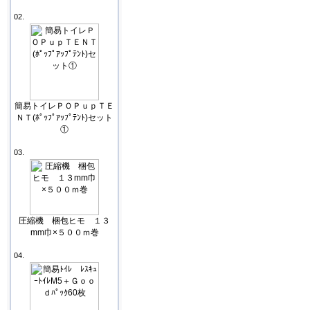
02.
簡易トイレＰＯＰｕｐＴＥ
ＮＴ(ﾎﾟｯﾌﾟｱｯﾌﾟﾃﾝﾄ)セット
①
03.
圧縮機 梱包ヒモ １３
mm巾×５００ｍ巻
04.