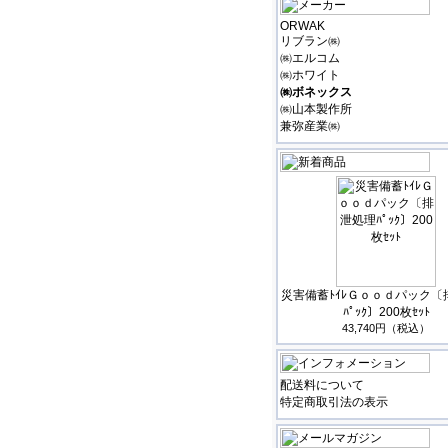
ORWAK
リブラン㈱
㈱エルコム
㈱ホワイト
㈱ボネックス
㈱山本製作所
兼弥産業㈱
災害備蓄ﾄｲﾚＧｏｏｄパック〔
ﾊﾟｯｸ〕200枚ｾｯﾄ
43,740円（税込）
配送料について
特定商取引法の表示