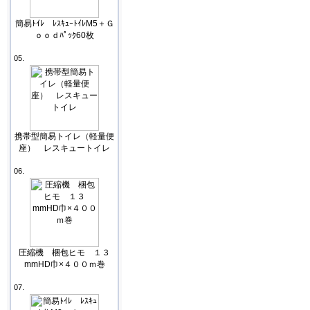
簡易ﾄｲﾚ ﾚｽｷｭｰﾄｲﾚM5＋Ｇ
ｏｏｄﾊﾟｯｸ60枚
05.
携帯型簡易トイレ（軽量便
座） レスキュートイレ
06.
圧縮機 梱包ヒモ １３
mmHD巾×４００ｍ巻
07.