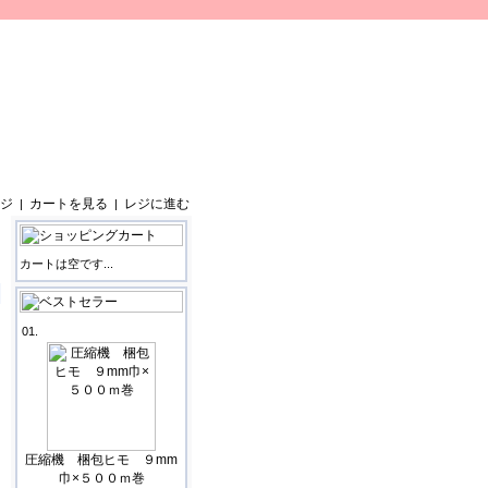
ジ
カートを見る
レジに進む
|
|
カートは空です...
01.
圧縮機 梱包ヒモ ９mm
巾×５００ｍ巻