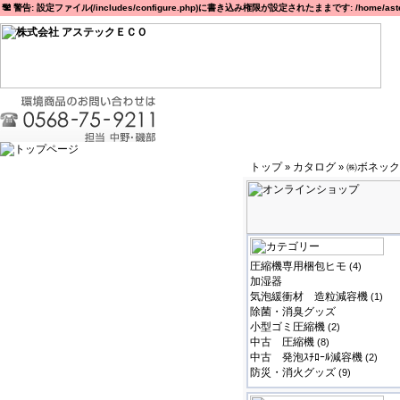
警告: 設定ファイル(/includes/configure.php)に書き込み権限が設定されたままです: /home/astec
トップ
カタログ
㈱ボネック
»
»
圧縮機専用梱包ヒモ
(4)
加湿器
気泡緩衝材 造粒減容機
(1)
除菌・消臭グッズ
小型ゴミ圧縮機
(2)
中古 圧縮機
(8)
中古 発泡ｽﾁﾛｰﾙ減容機
(2)
防災・消火グッズ
(9)