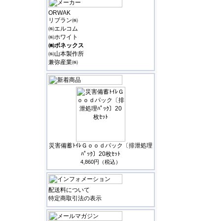
ORWAK
リブラン㈱
㈱エルコム
㈱ホワイト
㈱ボネックス
㈱山本製作所
兼弥産業㈱
災害備蓄ﾄｲﾚＧｏｏｄパック〔排泄処理
ﾊﾟｯｸ〕20枚ｾｯﾄ
4,860円（税込）
配送料について
特定商取引法の表示