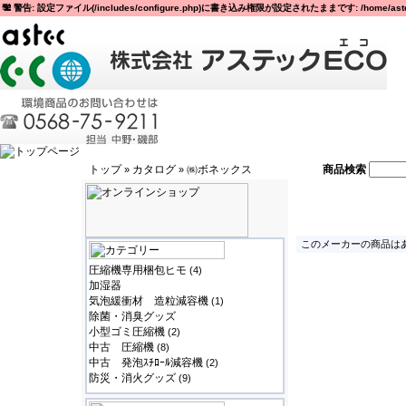
警告: 設定ファイル(/includes/configure.php)に書き込み権限が設定されたままです: /home/astec
トップ
カタログ
㈱ボネックス
商品検索
»
»
このメーカーの商品はあ
圧縮機専用梱包ヒモ
(4)
加湿器
気泡緩衝材 造粒減容機
(1)
除菌・消臭グッズ
小型ゴミ圧縮機
(2)
中古 圧縮機
(8)
中古 発泡ｽﾁﾛｰﾙ減容機
(2)
防災・消火グッズ
(9)