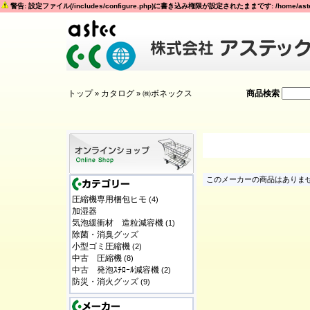
警告: 設定ファイル(/includes/configure.php)に書き込み権限が設定されたままです: /home/astec
トップ
カタログ
㈱ボネックス
商品検索
»
»
このメーカーの商品はありません
圧縮機専用梱包ヒモ
(4)
加湿器
気泡緩衝材 造粒減容機
(1)
除菌・消臭グッズ
小型ゴミ圧縮機
(2)
中古 圧縮機
(8)
中古 発泡ｽﾁﾛｰﾙ減容機
(2)
防災・消火グッズ
(9)