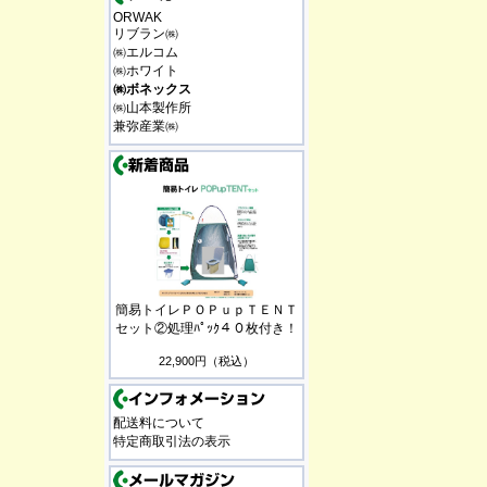
ORWAK
リブラン㈱
㈱エルコム
㈱ホワイト
㈱ボネックス
㈱山本製作所
兼弥産業㈱
簡易トイレＰＯＰｕｐＴＥＮＴ
セット②処理ﾊﾟｯｸ４０枚付き！
22,900円（税込）
配送料について
特定商取引法の表示