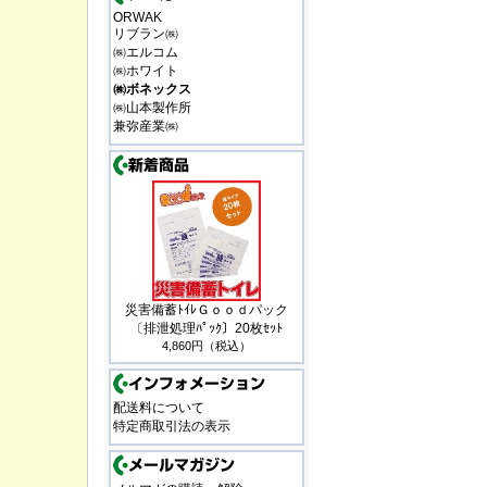
ORWAK
リブラン㈱
㈱エルコム
㈱ホワイト
㈱ボネックス
㈱山本製作所
兼弥産業㈱
災害備蓄ﾄｲﾚＧｏｏｄパック
〔排泄処理ﾊﾟｯｸ〕20枚ｾｯﾄ
4,860円（税込）
配送料について
特定商取引法の表示