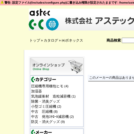
警告: 設定ファイル(/includes/configure.php)に書き込み権限が設定されたままです: /home/astec
トップ
カタログ
㈱ボネックス
商品検索
»
»
このメーカーの商品はありません
圧縮機専用梱包ヒモ
(4)
加湿器
気泡緩衝材 造粒減容機
(1)
除菌・消臭グッズ
小型ゴミ圧縮機
(2)
中古 圧縮機
(8)
中古 発泡ｽﾁﾛｰﾙ減容機
(2)
防災・消火グッズ
(9)