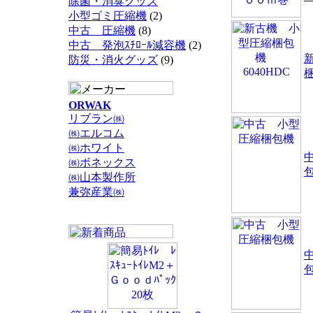
除菌・消臭グッズ
小型ゴミ圧縮機
(2)
中古 圧縮機
(8)
中古 発泡ｽﾁﾛｰﾙ減容機
(2)
防災・消火グッズ
(9)
梱
ORWAK
リブラン㈱
㈱エルコム
㈱ホワイト
㈱ボネックス
㈱山本製作所
兼弥産業㈱