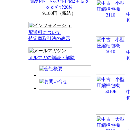
簡易ﾄｲﾚ ﾚｽｷｭｰﾄｲﾚM2＋Ｇｏ
ｏｄﾊﾟｯｸ20枚
9,180円（税込）
包
配送料について
特定商取引法の表示
メルマガの購読・解除
包
包