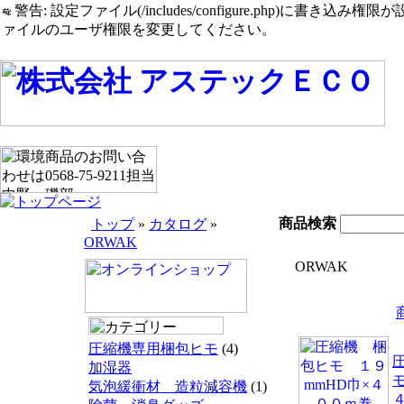
警告: 設定ファイル(/includes/configure.php)に書き込み権限が設定されたまま
ァイルのユーザ権限を変更してください。
商品検索
トップ
»
カタログ
»
ORWAK
ORWAK
圧縮機専用梱包ヒモ
(4)
加湿器
気泡緩衝材 造粒減容機
(1)