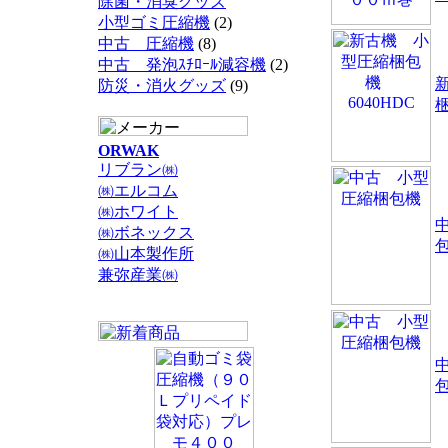
除菌・消臭グッズ
小型ゴミ圧縮機
(2)
中古 圧縮機
(8)
中古 発泡ｽﾁﾛｰﾙ減容機
(2)
防災・消火グッズ
(9)
梱
ORWAK
リブラン㈱
㈱エルコム
㈱ホワイト
㈱ボネックス
㈱山本製作所
兼弥産業㈱