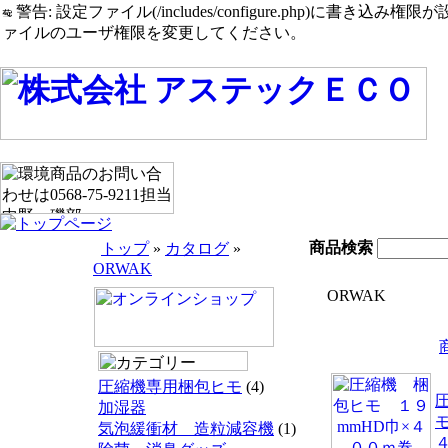
警告: 設定ファイル(/includes/configure.php)に書き込み権限が設定されたまま
ァイルのユーザ権限を変更してください。
商品検索
トップ
»
カタログ
»
ORWAK
ORWAK
圧縮機専用梱包ヒモ
(4)
加湿器
気泡緩衝材 造粒減容機
(1)