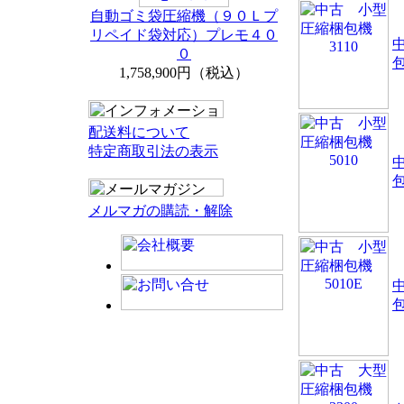
自動ゴミ袋圧縮機（９０Ｌプ
リペイド袋対応）プレモ４０
０
包
1,758,900円（税込）
配送料について
特定商取引法の表示
包
メルマガの購読・解除
包