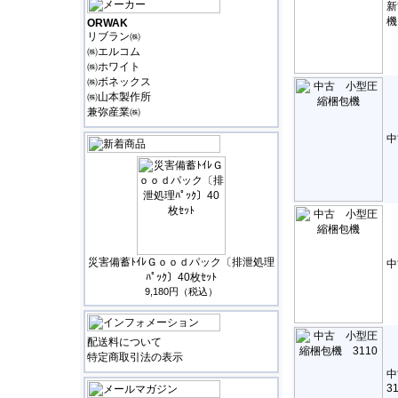
新
機
ORWAK
リブラン㈱
㈱エルコム
㈱ホワイト
㈱ボネックス
㈱山本製作所
兼弥産業㈱
中
災害備蓄ﾄｲﾚＧｏｏｄパック〔排泄処理
中
ﾊﾟｯｸ〕40枚ｾｯﾄ
9,180円（税込）
配送料について
特定商取引法の表示
3