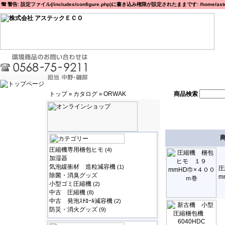
警告: 設定ファイル(/includes/configure.php)に書き込み権限が設定されたままです: /home/astec
トップ
カタログ
ORWAK
商品検索
»
»
圧縮機専用梱包ヒモ
(4)
加湿器
気泡緩衝材 造粒減容機
(1)
圧
除菌・消臭グッズ
m
小型ゴミ圧縮機
(2)
中古 圧縮機
(8)
中古 発泡ｽﾁﾛｰﾙ減容機
(2)
防災・消火グッズ
(9)