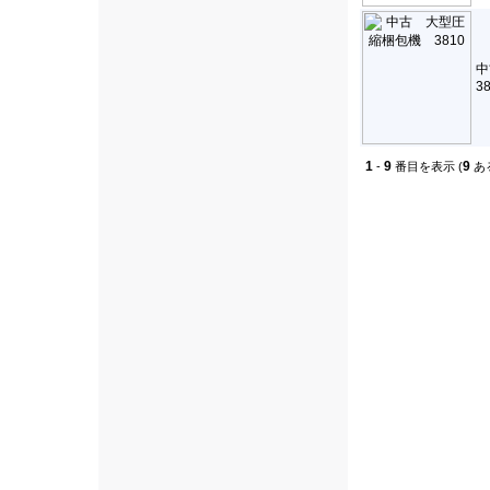
3
1
9
9
-
番目を表示 (
あ