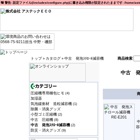
警告: 設定ファイル(/includes/configure.php)に書き込み権限が設定されたままです: /home/astec
トップ
カタログ
中古 発泡ｽﾁﾛｰﾙ減容機
商品検索
»
»
中古 発
圧縮機専用梱包ヒモ
(4)
加湿器
気泡緩衝材 造粒減容機
(1)
除菌・消臭グッズ
小型ゴミ圧縮機
(2)
中古 圧縮機
(8)
中古 発泡ｽﾁﾛｰﾙ減容機
(2)
容
防災・消火グッズ
(9)