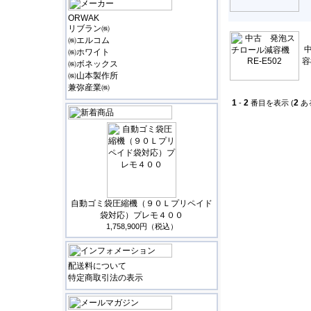
ORWAK
リブラン㈱
㈱エルコム
㈱ホワイト
容
㈱ボネックス
㈱山本製作所
兼弥産業㈱
1
2
2
-
番目を表示 (
あ
自動ゴミ袋圧縮機（９０Ｌプリペイド
袋対応）プレモ４００
1,758,900円（税込）
配送料について
特定商取引法の表示