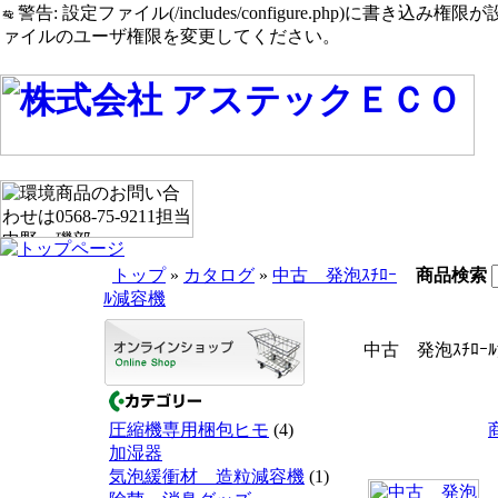
警告: 設定ファイル(/includes/configure.php)に書き込み権限が設定されたまま
ァイルのユーザ権限を変更してください。
トップ
»
カタログ
»
中古 発泡ｽﾁﾛｰ
商品検索
ﾙ減容機
中古 発泡ｽﾁﾛｰ
圧縮機専用梱包ヒモ
(4)
加湿器
気泡緩衝材 造粒減容機
(1)