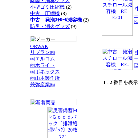
除菌・消臭グッズ
小型ゴミ圧縮機
(2)
中古 圧縮機
(8)
中古 発泡ｽﾁﾛｰﾙ減容機
(2)
E
防災・消火グッズ
(9)
ORWAK
リブラン㈱
㈱エルコム
㈱ホワイト
E
㈱ボネックス
㈱山本製作所
1
-
2
番目を表示 
兼弥産業㈱