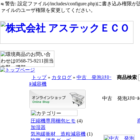
警告: 設定ファイル(/includes/configure.php)に書き込み権限が設定されたまま
ァイルのユーザ権限を変更してください。
トップ
»
カタログ
»
中古 発泡ｽﾁﾛｰ
商品検索
ﾙ減容機
中古 発泡ｽﾁﾛｰ
圧縮機専用梱包ヒモ
(4)
加湿器
気泡緩衝材 造粒減容機
(1)