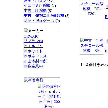
除菌・消臭グッズ
小型ゴミ圧縮機
(2)
中古 圧縮機
(8)
中古 発泡ｽﾁﾛｰﾙ減容機
(2)
E
防災・消火グッズ
(9)
ORWAK
リブラン㈱
㈱エルコム
㈱ホワイト
E
㈱ボネックス
㈱山本製作所
1
-
2
番目を表示 
兼弥産業㈱