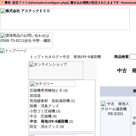
警告: 設定ファイル(/includes/configure.php)に書き込み権限が設定されたままです: /home/astec
トップ
カタログ
中古 発泡ｽﾁﾛｰﾙ減容機
商品検索
»
»
中古 発
圧縮機専用梱包ヒモ
(4)
加湿器
気泡緩衝材 造粒減容機
(1)
除菌・消臭グッズ
小型ゴミ圧縮機
(2)
中古 圧縮機
(8)
中古 発泡ｽﾁﾛｰﾙ減容機
(2)
容
防災・消火グッズ
(9)