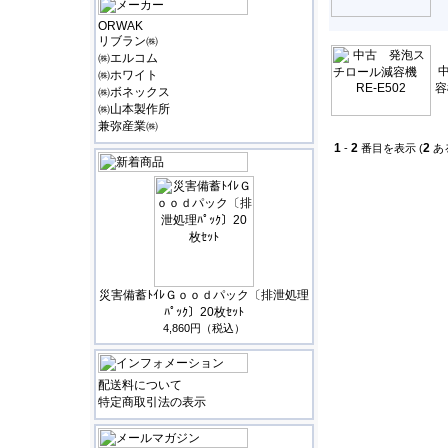
ORWAK
リブラン㈱
㈱エルコム
㈱ホワイト
容
㈱ボネックス
㈱山本製作所
兼弥産業㈱
1
2
2
-
番目を表示 (
あ
災害備蓄ﾄｲﾚＧｏｏｄパック〔排泄処理
ﾊﾟｯｸ〕20枚ｾｯﾄ
4,860円（税込）
配送料について
特定商取引法の表示