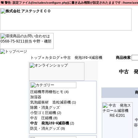
警告: 設定ファイル(/includes/configure.php)に書き込み権限が設定されたままです: /home/astec
トップ
カタログ
中古 発泡ｽﾁﾛｰﾙ減容機
商品検索
»
»
中古 発
圧縮機専用梱包ヒモ
(4)
加湿器
気泡緩衝材 造粒減容機
(1)
除菌・消臭グッズ
小型ゴミ圧縮機
(2)
中古 圧縮機
(8)
中古 発泡ｽﾁﾛｰﾙ減容機
(2)
容
防災・消火グッズ
(9)