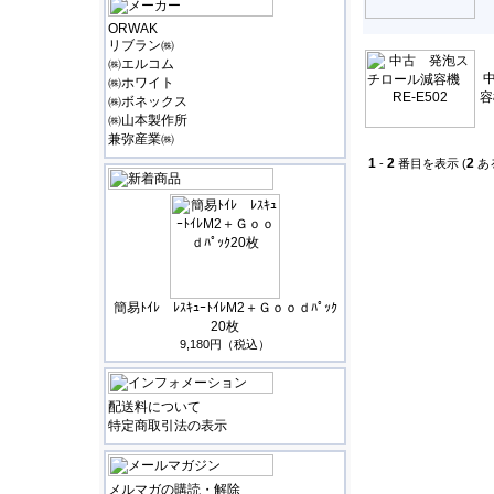
ORWAK
リブラン㈱
㈱エルコム
㈱ホワイト
容
㈱ボネックス
㈱山本製作所
兼弥産業㈱
1
2
2
-
番目を表示 (
あ
簡易ﾄｲﾚ ﾚｽｷｭｰﾄｲﾚM2＋Ｇｏｏｄﾊﾟｯｸ
20枚
9,180円（税込）
配送料について
特定商取引法の表示
メルマガの購読・解除