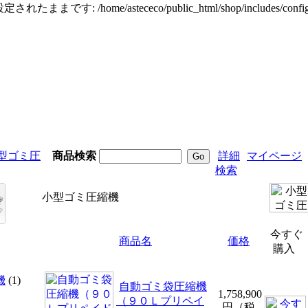
定されたままです: /home/astececo/public_html/shop/incl
型ゴミ圧
商品検索
詳細
マイページ
検索
小型ゴミ圧縮機
今すぐ
商品名
価格
購入
機
(1)
自動ゴミ袋圧縮機
1,758,900
（９０Ｌプリペイ
円（税