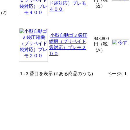
ド袋対応）プレモ
込）
４００
(2)
小型自動ゴミ袋圧
943,800
縮機（プリペイド
円（税
袋対応）プレモ２
込）
００
1
-
2
番目を表示 (
2
ある商品のうち)
ページ:
1