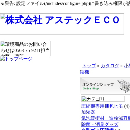
警告: 設定ファイル(/includes/configure.php)に書き込み権限が設
トップ
»
カタログ
»
小
縮機
圧縮機専用梱包ヒモ
(4)
加湿器
気泡緩衝材 造粒減容
除菌・消臭グッズ