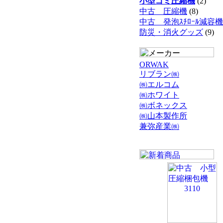
小型ゴミ圧縮機
(2)
中古 圧縮機
(8)
中古 発泡ｽﾁﾛｰﾙ減容機
防災・消火グッズ
(9)
ORWAK
リブラン㈱
㈱エルコム
㈱ホワイト
㈱ボネックス
㈱山本製作所
兼弥産業㈱