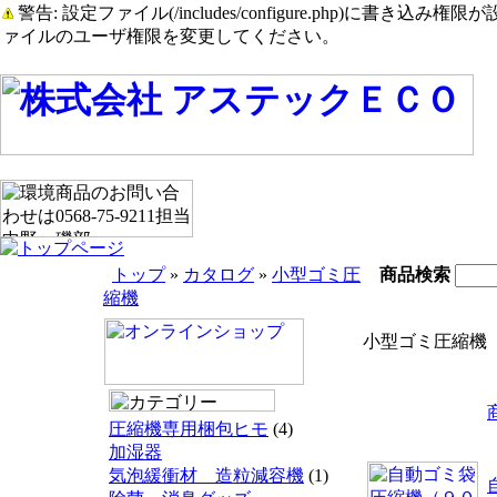
警告: 設定ファイル(/includes/configure.php)に書き込み権限が設定されたまま
ァイルのユーザ権限を変更してください。
トップ
»
カタログ
»
小型ゴミ圧
商品検索
縮機
小型ゴミ圧縮機
圧縮機専用梱包ヒモ
(4)
加湿器
気泡緩衝材 造粒減容機
(1)