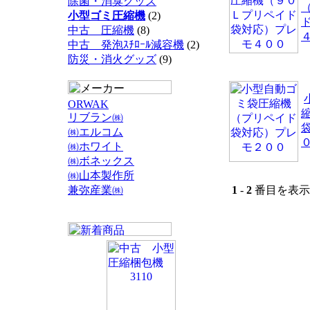
除菌・消臭グッズ
小型ゴミ圧縮機
(2)
中古 圧縮機
(8)
中古 発泡ｽﾁﾛｰﾙ減容機
(2)
防災・消火グッズ
(9)
ORWAK
リブラン㈱
㈱エルコム
㈱ホワイト
㈱ボネックス
㈱山本製作所
兼弥産業㈱
1
-
2
番目を表示 