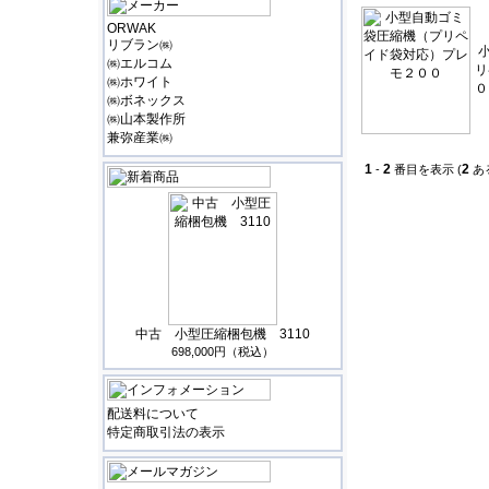
ORWAK
リブラン㈱
㈱エルコム
リ
㈱ホワイト
０
㈱ボネックス
㈱山本製作所
兼弥産業㈱
1
2
2
-
番目を表示 (
あ
中古 小型圧縮梱包機 3110
698,000円（税込）
配送料について
特定商取引法の表示