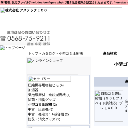
警告: 設定ファイル(/includes/configure.php)に書き込み権限が設定されたままです: /home/astec
トップ
カタログ
小型ゴミ圧縮機
商品検索
»
»
小型ゴ
圧縮機専用梱包ヒモ
(4)
加湿器
気泡緩衝材 造粒減容機
(1)
除菌・消臭グッズ
小型ゴミ圧縮機
(2)
プ
中古 圧縮機
(8)
４
中古 発泡ｽﾁﾛｰﾙ減容機
(2)
防災・消火グッズ
(9)