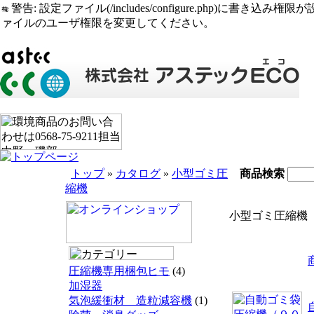
警告: 設定ファイル(/includes/configure.php)に書き込み権限が設定されたまま
ァイルのユーザ権限を変更してください。
トップ
»
カタログ
»
小型ゴミ圧
商品検索
縮機
小型ゴミ圧縮機
圧縮機専用梱包ヒモ
(4)
加湿器
気泡緩衝材 造粒減容機
(1)