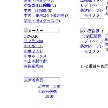
除菌・消臭グッズ
小型ゴミ圧縮機
(2)
中古 圧縮機
(8)
中古 発泡ｽﾁﾛｰﾙ減容機
(2)
防災・消火グッズ
(9)
ORWAK
リブラン㈱
㈱エルコム
㈱ホワイト
㈱ボネックス
㈱山本製作所
兼弥産業㈱
1
-
2
番目を表示 