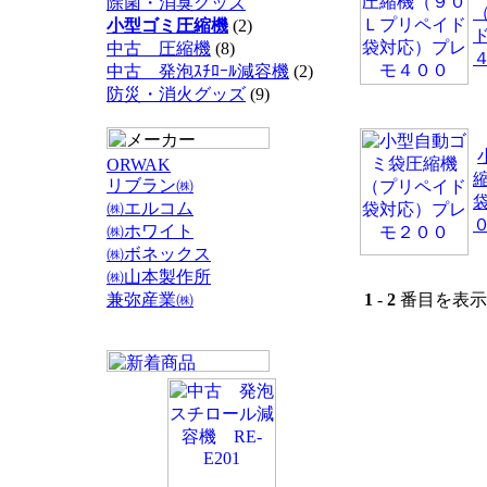
除菌・消臭グッズ
小型ゴミ圧縮機
(2)
中古 圧縮機
(8)
中古 発泡ｽﾁﾛｰﾙ減容機
(2)
防災・消火グッズ
(9)
ORWAK
リブラン㈱
㈱エルコム
㈱ホワイト
㈱ボネックス
㈱山本製作所
兼弥産業㈱
1
-
2
番目を表示 