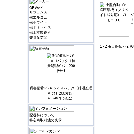
ORWAK
リブラン㈱
㈱エルコム
リ
㈱ホワイト
０
㈱ボネックス
㈱山本製作所
兼弥産業㈱
1
2
2
-
番目を表示 (
あ
災害備蓄ﾄｲﾚＧｏｏｄパック〔排泄処理
ﾊﾟｯｸ〕200枚ｾｯﾄ
43,740円（税込）
配送料について
特定商取引法の表示