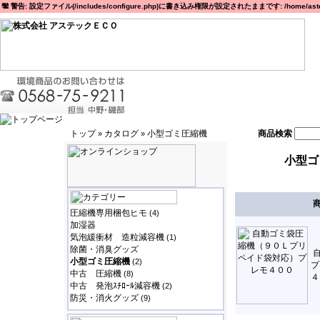
警告: 設定ファイル(/includes/configure.php)に書き込み権限が設定されたままです: /home/astec
トップ
カタログ
小型ゴミ圧縮機
商品検索
»
»
小型ゴ
圧縮機専用梱包ヒモ
(4)
加湿器
気泡緩衝材 造粒減容機
(1)
除菌・消臭グッズ
小型ゴミ圧縮機
(2)
プ
中古 圧縮機
(8)
４
中古 発泡ｽﾁﾛｰﾙ減容機
(2)
防災・消火グッズ
(9)