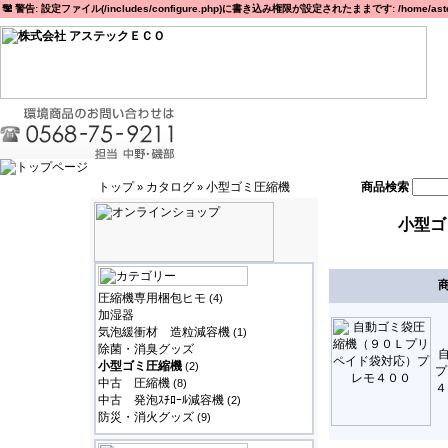
警告: 設定ファイル(/includes/configure.php)に書き込み権限が設定されたままです: /home/astec
トップ
カタログ
小型ゴミ圧縮機
商品検索
»
»
小型ゴ
圧縮機専用梱包ヒモ
(4)
加湿器
気泡緩衝材 造粒減容機
(1)
除菌・消臭グッズ
小型ゴミ圧縮機
(2)
プ
中古 圧縮機
(8)
４
中古 発泡ｽﾁﾛｰﾙ減容機
(2)
防災・消火グッズ
(9)