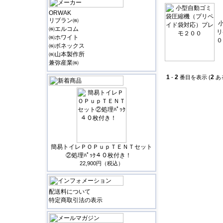
ORWAK
リブラン㈱
㈱エルコム
リ
㈱ホワイト
０
㈱ボネックス
㈱山本製作所
兼弥産業㈱
1
2
2
-
番目を表示 (
あ
簡易トイレＰＯＰｕｐＴＥＮＴセット
②処理ﾊﾟｯｸ４０枚付き！
22,900円（税込）
配送料について
特定商取引法の表示