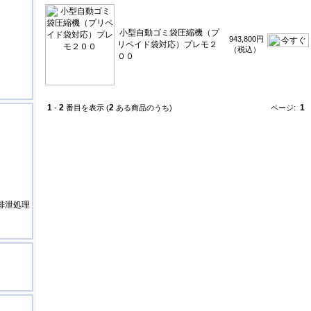
小型自動ゴミ袋圧縮機（プ
943,800円
リペイド袋対応）プレモ２
（税込）
００
1
2
2
1
-
番目を表示 (
ある商品のうち)
ページ:
排泄処理