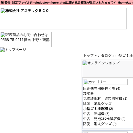
警告: 設定ファイル(/includes/configure.php)に書き込み権限が設定されたままです: /home/astec
トップ
カタログ
小型ゴミ圧
»
»
圧縮機専用梱包ヒモ
(4)
加湿器
気泡緩衝材 造粒減容機
(1)
除菌・消臭グッズ
小型ゴミ圧縮機
(2)
中古 圧縮機
(8)
中古 発泡ｽﾁﾛｰﾙ減容機
(2)
防災・消火グッズ
(9)