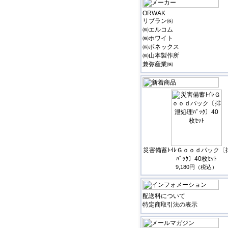
ORWAK
リブラン㈱
㈱エルコム
㈱ホワイト
㈱ボネックス
㈱山本製作所
兼弥産業㈱
災害備蓄ﾄｲﾚＧｏｏｄパック〔
ﾊﾟｯｸ〕40枚ｾｯﾄ
9,180円（税込）
配送料について
特定商取引法の表示