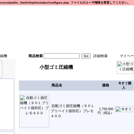
eco/public_html/shop/includes/configure.php. ファイルのユーザ権限を変更してください。
縮機
商品検索
詳細検索
マイペー
小型ゴミ圧縮機
今すぐ購
商品名
価格
入
自動ゴミ袋圧縮機（９０Ｌ
1,758,900
プリペイド袋対応）プレモ
円（税込）
４００