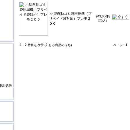
小型自動ゴミ袋圧縮機（プ
943,800円
リペイド袋対応）プレモ２
（税込）
００
1
2
2
1
-
番目を表示 (
ある商品のうち)
ページ:
排泄処理