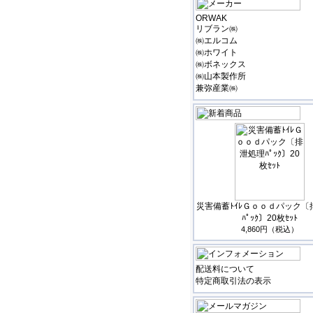
ORWAK
リブラン㈱
㈱エルコム
㈱ホワイト
㈱ボネックス
㈱山本製作所
兼弥産業㈱
災害備蓄ﾄｲﾚＧｏｏｄパック〔
ﾊﾟｯｸ〕20枚ｾｯﾄ
4,860円（税込）
配送料について
特定商取引法の表示