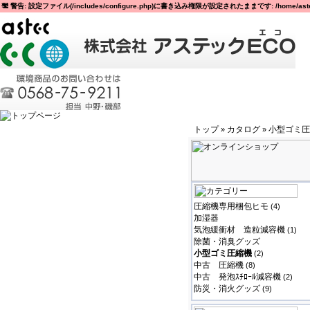
警告: 設定ファイル(/includes/configure.php)に書き込み権限が設定されたままです: /home/astec
トップ
カタログ
小型ゴミ圧
»
»
圧縮機専用梱包ヒモ
(4)
加湿器
気泡緩衝材 造粒減容機
(1)
除菌・消臭グッズ
小型ゴミ圧縮機
(2)
中古 圧縮機
(8)
中古 発泡ｽﾁﾛｰﾙ減容機
(2)
防災・消火グッズ
(9)