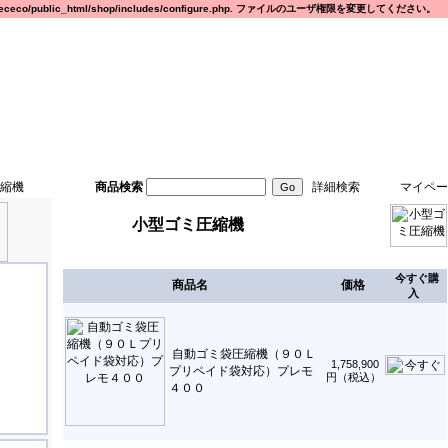
eco/public_html/shop/includes/configure.php. ファイルのユーザ権限を変更してください。
縮機
商品検索
詳細検索
マイペー
小型ゴミ圧縮機
今すぐ購
商品名
価格
入
自動ゴミ袋圧縮機（９０Ｌ
1,758,900
プリペイド袋対応）プレモ
円（税込）
４００