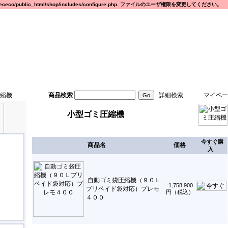
eco/public_html/shop/includes/configure.php. ファイルのユーザ権限を変更してください。
縮機
商品検索
詳細検索
マイペー
小型ゴミ圧縮機
今すぐ購
商品名
価格
入
自動ゴミ袋圧縮機（９０Ｌ
1,758,900
プリペイド袋対応）プレモ
円（税込）
４００