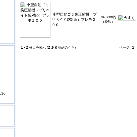
小型自動ゴミ袋圧縮機（プ
943,800円
リペイド袋対応）プレモ２
（税込）
００
1
2
2
1
-
番目を表示 (
ある商品のうち)
ページ:
10