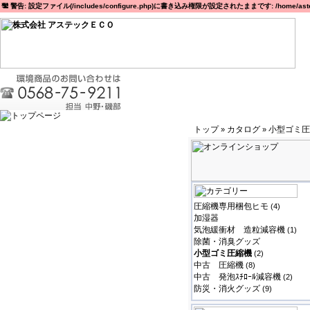
警告: 設定ファイル(/includes/configure.php)に書き込み権限が設定されたままです: /home/astec
トップ
カタログ
小型ゴミ圧
»
»
圧縮機専用梱包ヒモ
(4)
加湿器
気泡緩衝材 造粒減容機
(1)
除菌・消臭グッズ
小型ゴミ圧縮機
(2)
中古 圧縮機
(8)
中古 発泡ｽﾁﾛｰﾙ減容機
(2)
防災・消火グッズ
(9)