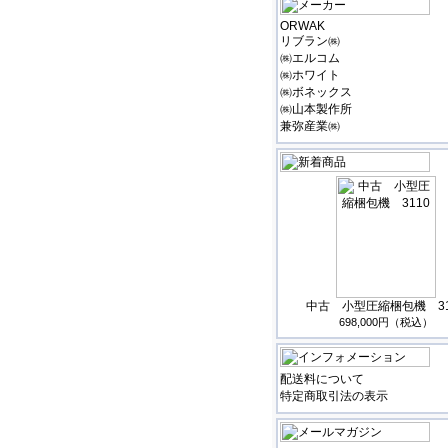
ORWAK
リブラン㈱
㈱エルコム
㈱ホワイト
㈱ボネックス
㈱山本製作所
兼弥産業㈱
中古 小型圧縮梱包機 31
698,000円（税込）
配送料について
特定商取引法の表示