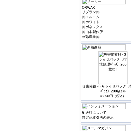
ORWAK
リブラン㈱
㈱エルコム
㈱ホワイト
㈱ボネックス
㈱山本製作所
兼弥産業㈱
災害備蓄ﾄｲﾚＧｏｏｄパック〔
ﾊﾟｯｸ〕200枚ｾｯﾄ
43,740円（税込）
配送料について
特定商取引法の表示