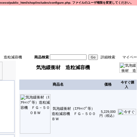
eco/public_html/shop/includes/configure.php. ファイルのユーザ権限を変更してください。
 造粒減容機
商品検索
詳細検索
マイペー
気泡緩衝材 造粒減容機
今すぐ購
商品名
価格
入
気泡緩衝材（ｴｱｷｬｯﾌﾟ等）
5,229,000
造粒減容機 ＦＧ－５００
円（税込）
ＢＷ