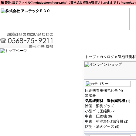
警告: 設定ファイル(/includes/configure.php)に書き込み権限が設定されたままです: /home/astec
トップ
カタログ
気泡緩衝材
»
»
圧縮機専用梱包ヒモ
(4)
加湿器
気泡緩衝材 造粒減容機
(1)
除菌・消臭グッズ
小型ゴミ圧縮機
(2)
中古 圧縮機
(8)
中古 発泡ｽﾁﾛｰﾙ減容機
(2)
防災・消火グッズ
(9)