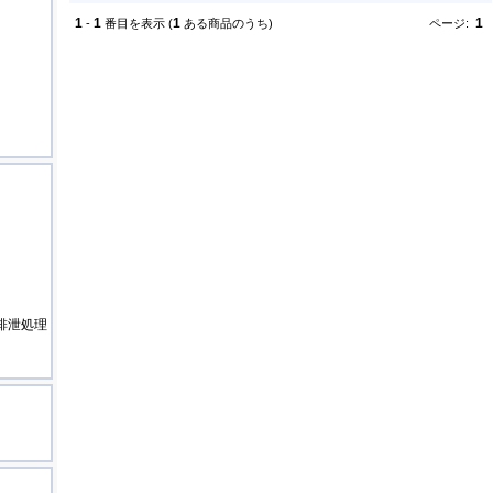
1
1
1
1
-
番目を表示 (
ある商品のうち)
ページ:
排泄処理