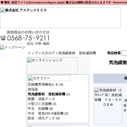
警告: 設定ファイル(/includes/configure.php)に書き込み権限が設定されたままです: /home/astec
トップ
カタログ
気泡緩衝材 造粒減容機
商品検索
»
»
気泡緩衝
圧縮機専用梱包ヒモ
(4)
加湿器
気泡緩衝材 造粒減容機
(1)
除菌・消臭グッズ
気
小型ゴミ圧縮機
(2)
造
中古 圧縮機
(8)
Ｂ
中古 発泡ｽﾁﾛｰﾙ減容機
(2)
防災・消火グッズ
(9)