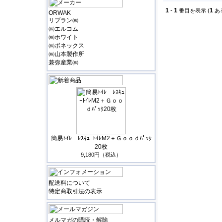
1
1
1
-
番目を表示 (
あ
ORWAK
リブラン㈱
㈱エルコム
㈱ホワイト
㈱ボネックス
㈱山本製作所
兼弥産業㈱
簡易ﾄｲﾚ ﾚｽｷｭｰﾄｲﾚM2＋Ｇｏｏｄﾊﾟｯｸ
20枚
9,180円（税込）
配送料について
特定商取引法の表示
メルマガの購読・解除