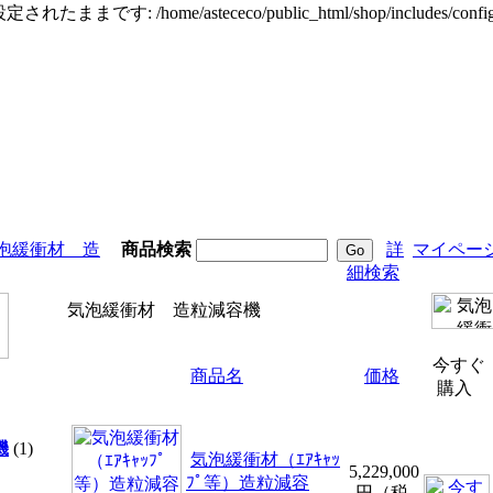
定されたままです: /home/astececo/public_html/shop/incl
泡緩衝材 造
商品検索
詳
マイペー
細検索
気泡緩衝材 造粒減容機
今すぐ
商品名
価格
購入
機
(1)
気泡緩衝材（ｴｱｷｬｯ
5,229,000
ﾌﾟ等）造粒減容
円（税