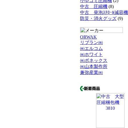
小型ゴミ圧縮機
(2)
中古 圧縮機
(8)
中古 発泡ｽﾁﾛｰﾙ減容機
防災・消火グッズ
(9)
ORWAK
リブラン㈱
㈱エルコム
㈱ホワイト
㈱ボネックス
㈱山本製作所
兼弥産業㈱