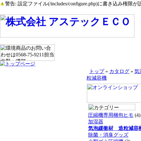
警告: 設定ファイル(/includes/configure.php)に書き込み権限が設
トップ
»
カタログ
»
気
粒減容機
圧縮機専用梱包ヒモ
(4)
加湿器
気泡緩衝材 造粒減容
除菌・消臭グッズ