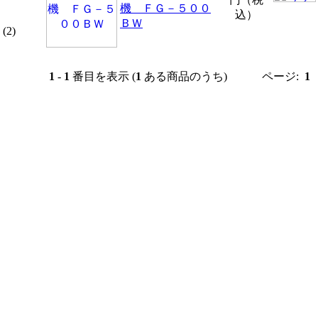
機 ＦＧ－５００
込）
ＢＷ
(2)
1
-
1
番目を表示 (
1
ある商品のうち)
ページ:
1