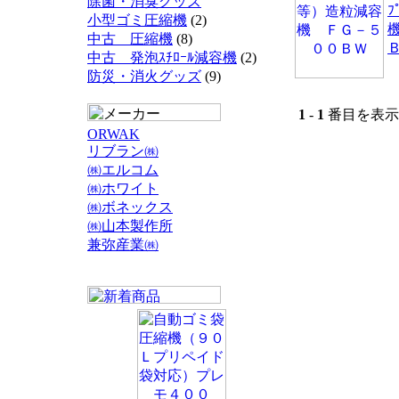
除菌・消臭グッズ
小型ゴミ圧縮機
(2)
中古 圧縮機
(8)
中古 発泡ｽﾁﾛｰﾙ減容機
(2)
防災・消火グッズ
(9)
1
-
1
番目を表示 
ORWAK
リブラン㈱
㈱エルコム
㈱ホワイト
㈱ボネックス
㈱山本製作所
兼弥産業㈱