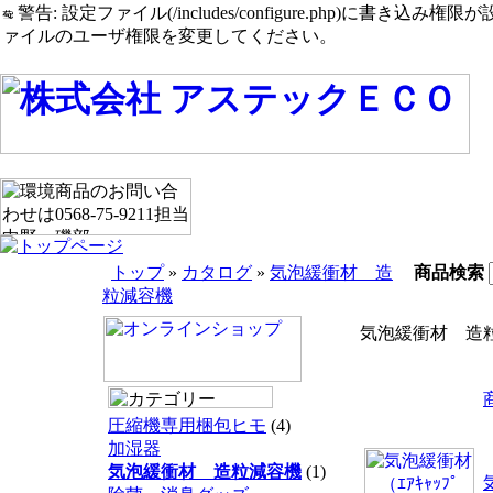
警告: 設定ファイル(/includes/configure.php)に書き込み権限が設定されたまま
ァイルのユーザ権限を変更してください。
トップ
»
カタログ
»
気泡緩衝材 造
商品検索
粒減容機
気泡緩衝材 造
圧縮機専用梱包ヒモ
(4)
加湿器
気泡緩衝材 造粒減容機
(1)