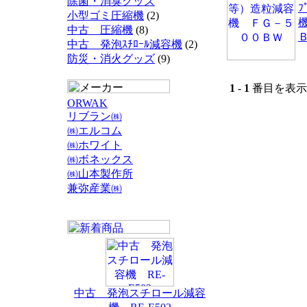
除菌・消臭グッズ
小型ゴミ圧縮機
(2)
中古 圧縮機
(8)
中古 発泡ｽﾁﾛｰﾙ減容機
(2)
防災・消火グッズ
(9)
1
-
1
番目を表示 
ORWAK
リブラン㈱
㈱エルコム
㈱ホワイト
㈱ボネックス
㈱山本製作所
兼弥産業㈱
中古 発泡スチロール減容