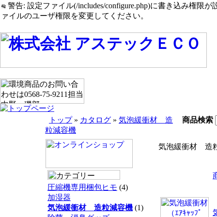
警告: 設定ファイル(/includes/configure.php)に書き込み権限が設定されたまま
ァイルのユーザ権限を変更してください。
トップ
»
カタログ
»
気泡緩衝材 造
商品検索
粒減容機
気泡緩衝材 造
圧縮機専用梱包ヒモ
(4)
加湿器
気泡緩衝材 造粒減容機
(1)