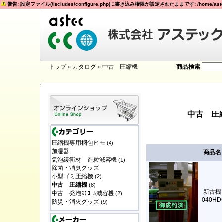
警告: 設定ファイル(/includes/configure.php)に書き込み権限が設定されたままです: /home/astec
トップ
カタログ
中古 圧縮機
商品検索
»
»
中古 圧
圧縮機専用梱包ヒモ
(4)
加湿器
商品名
気泡緩衝材 造粒減容機
(1)
除菌・消臭グッズ
小型ゴミ圧縮機
(2)
中古 圧縮機
(8)
新古機
中古 発泡ｽﾁﾛｰﾙ減容機
(2)
040HD
防災・消火グッズ
(9)