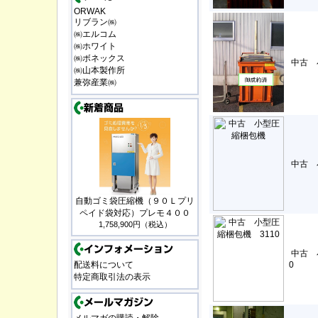
ORWAK
リブラン㈱
㈱エルコム
㈱ホワイト
㈱ボネックス
中古 
㈱山本製作所
兼弥産業㈱
中古 
自動ゴミ袋圧縮機（９０Ｌプリ
ペイド袋対応）プレモ４００
1,758,900円（税込）
中古 
配送料について
0
特定商取引法の表示