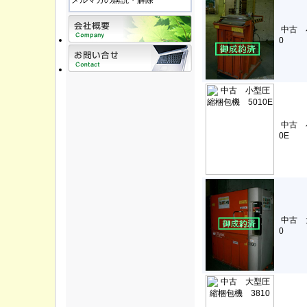
メルマガの購読・解除
中古 
0
中古 
0E
中古 
0