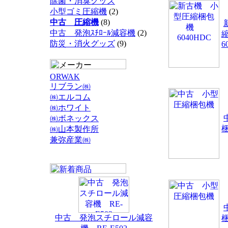
除菌・消臭グッズ
小型ゴミ圧縮機
(2)
中古 圧縮機
(8)
中古 発泡ｽﾁﾛｰﾙ減容機
(2)
防災・消火グッズ
(9)
6
ORWAK
リブラン㈱
㈱エルコム
㈱ホワイト
㈱ボネックス
㈱山本製作所
兼弥産業㈱
中古 発泡スチロール減容