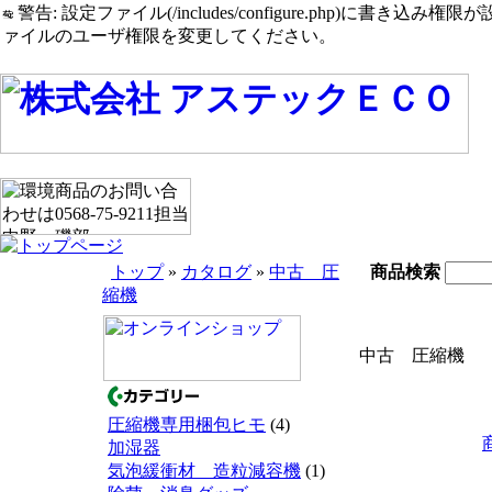
警告: 設定ファイル(/includes/configure.php)に書き込み権限が設定されたまま
ァイルのユーザ権限を変更してください。
トップ
»
カタログ
»
中古 圧
商品検索
縮機
中古 圧縮機
圧縮機専用梱包ヒモ
(4)
加湿器
気泡緩衝材 造粒減容機
(1)