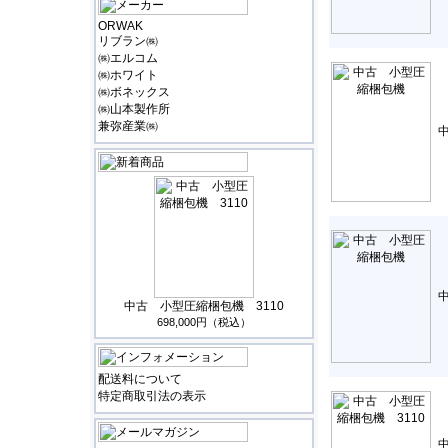
ORWAK
リブラン㈱
㈱エルコム
㈱ホワイト
㈱ボネックス
㈱山本製作所
兼弥産業㈱
中古 小型圧縮梱包機 3110
698,000円（税込）
配送料について
特定商取引法の表示