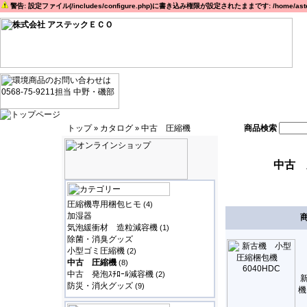
警告: 設定ファイル(/includes/configure.php)に書き込み権限が設定されたままです: /home/astec
トップ
カタログ
中古 圧縮機
商品検索
»
»
中古 
圧縮機専用梱包ヒモ
(4)
加湿器
気泡緩衝材 造粒減容機
(1)
除菌・消臭グッズ
小型ゴミ圧縮機
(2)
中古 圧縮機
(8)
中古 発泡ｽﾁﾛｰﾙ減容機
(2)
防災・消火グッズ
(9)
機