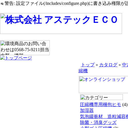
警告: 設定ファイル(/includes/configure.php)に書き込み権限が設
トップ
»
カタログ
»
中
縮機
圧縮機専用梱包ヒモ
(4)
加湿器
気泡緩衝材 造粒減容
除菌・消臭グッズ