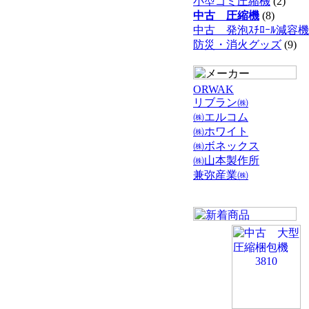
小型ゴミ圧縮機
(2)
中古 圧縮機
(8)
中古 発泡ｽﾁﾛｰﾙ減容機
防災・消火グッズ
(9)
ORWAK
リブラン㈱
㈱エルコム
㈱ホワイト
㈱ボネックス
㈱山本製作所
兼弥産業㈱