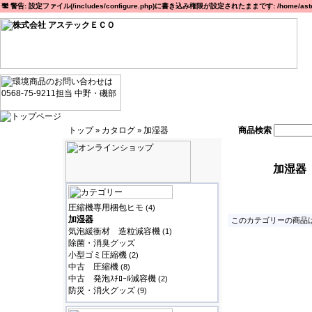
警告: 設定ファイル(/includes/configure.php)に書き込み権限が設定されたままです: /home/astec
トップ
カタログ
加湿器
商品検索
»
»
加湿器
圧縮機専用梱包ヒモ
(4)
加湿器
このカテゴリーの商品は
気泡緩衝材 造粒減容機
(1)
除菌・消臭グッズ
小型ゴミ圧縮機
(2)
中古 圧縮機
(8)
中古 発泡ｽﾁﾛｰﾙ減容機
(2)
防災・消火グッズ
(9)