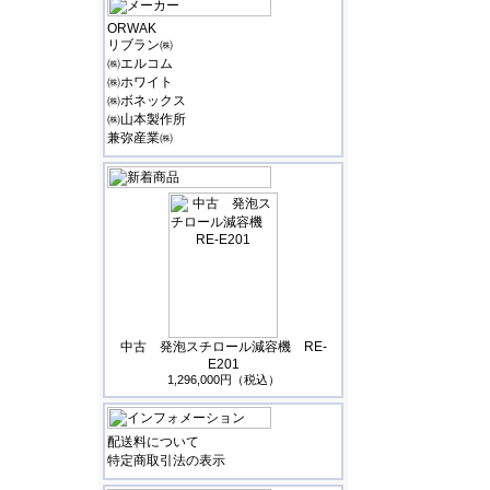
ORWAK
リブラン㈱
㈱エルコム
㈱ホワイト
㈱ボネックス
㈱山本製作所
兼弥産業㈱
中古 発泡スチロール減容機 RE-
E201
1,296,000円（税込）
配送料について
特定商取引法の表示