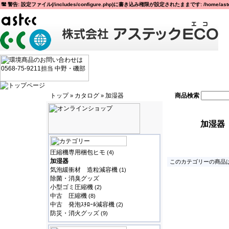
警告: 設定ファイル(/includes/configure.php)に書き込み権限が設定されたままです: /home/astec
トップ
カタログ
加湿器
商品検索
»
»
加湿器
圧縮機専用梱包ヒモ
(4)
加湿器
このカテゴリーの商品は
気泡緩衝材 造粒減容機
(1)
除菌・消臭グッズ
小型ゴミ圧縮機
(2)
中古 圧縮機
(8)
中古 発泡ｽﾁﾛｰﾙ減容機
(2)
防災・消火グッズ
(9)