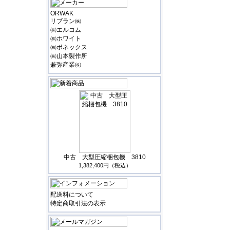
ORWAK
リブラン㈱
㈱エルコム
㈱ホワイト
㈱ボネックス
㈱山本製作所
兼弥産業㈱
中古 大型圧縮梱包機 3810
1,382,400円（税込）
配送料について
特定商取引法の表示