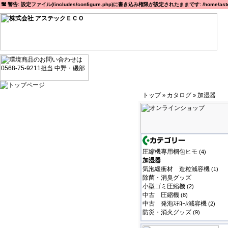
警告: 設定ファイル(/includes/configure.php)に書き込み権限が設定されたままです: /home/astec
トップ
カタログ
加湿器
»
»
圧縮機専用梱包ヒモ
(4)
加湿器
気泡緩衝材 造粒減容機
(1)
除菌・消臭グッズ
小型ゴミ圧縮機
(2)
中古 圧縮機
(8)
中古 発泡ｽﾁﾛｰﾙ減容機
(2)
防災・消火グッズ
(9)