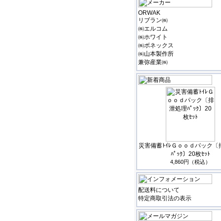
ORWAK
リブラン㈱
㈱エルコム
㈱ホワイト
㈱ボネックス
㈱山本製作所
兼弥産業㈱
災害備蓄ﾄｲﾚＧｏｏｄパック〔
ﾊﾟｯｸ〕20枚ｾｯﾄ
4,860円（税込）
配送料について
特定商取引法の表示