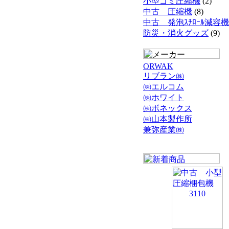
小型ゴミ圧縮機
(2)
中古 圧縮機
(8)
中古 発泡ｽﾁﾛｰﾙ減容機
防災・消火グッズ
(9)
ORWAK
リブラン㈱
㈱エルコム
㈱ホワイト
㈱ボネックス
㈱山本製作所
兼弥産業㈱