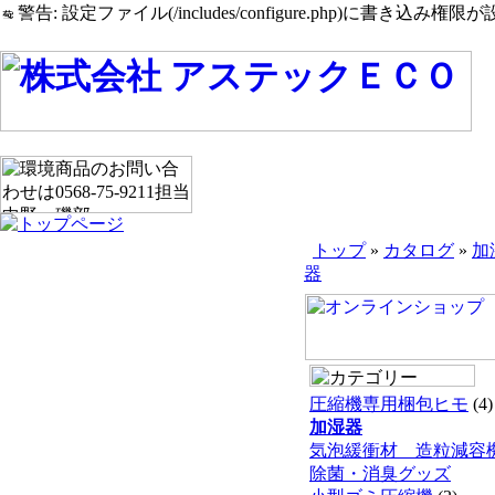
警告: 設定ファイル(/includes/configure.php)に書き込み権限が設
トップ
»
カタログ
»
加
器
圧縮機専用梱包ヒモ
(4)
加湿器
気泡緩衝材 造粒減容
除菌・消臭グッズ