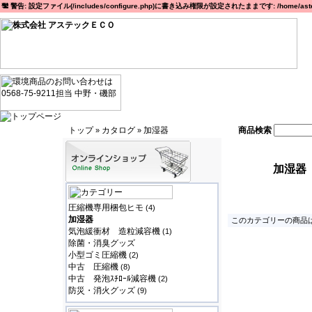
警告: 設定ファイル(/includes/configure.php)に書き込み権限が設定されたままです: /home/astec
トップ
カタログ
加湿器
商品検索
»
»
加湿器
圧縮機専用梱包ヒモ
(4)
加湿器
このカテゴリーの商品は
気泡緩衝材 造粒減容機
(1)
除菌・消臭グッズ
小型ゴミ圧縮機
(2)
中古 圧縮機
(8)
中古 発泡ｽﾁﾛｰﾙ減容機
(2)
防災・消火グッズ
(9)