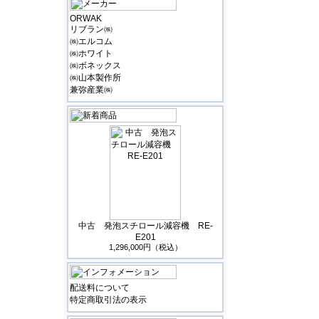
ORWAK
リブラン㈱
㈱エルコム
㈱ホワイト
㈱ボネックス
㈱山本製作所
兼弥産業㈱
中古 発泡スチロール減容機 RE-
E201
1,296,000円（税込）
配送料について
特定商取引法の表示